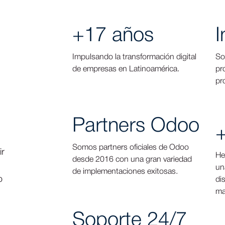
+17 años
I
Impulsando la transformación digital
So
de empresas en Latinoamérica.
pr
pr
Partners Odoo
+
Somos partners oficiales de Odoo
ir
He
desde 2016 con una gran variedad
un
de implementaciones exitosas.
o
di
ma
Soporte 24/7