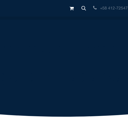
Us
Contact us
Shop
Diagnostico ERP
Ingeint ERP
Odoo S
+58 412-7254
ormamos tu empr
gía diseñada par