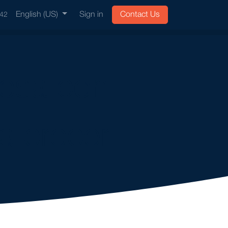
ervices
English (US)
Ingeforce
Sign in
Contact Us
742
esa con
a crecer