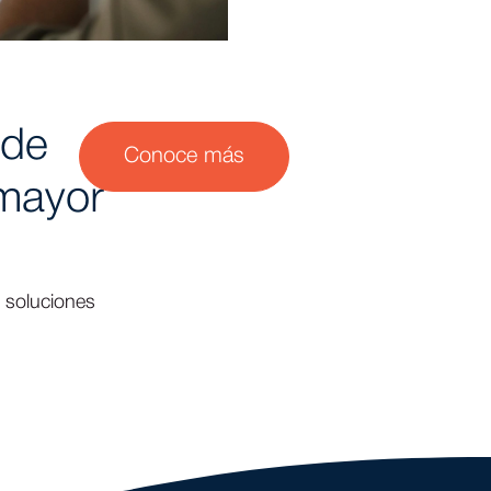
 de
Conoce más
 mayor
n soluciones